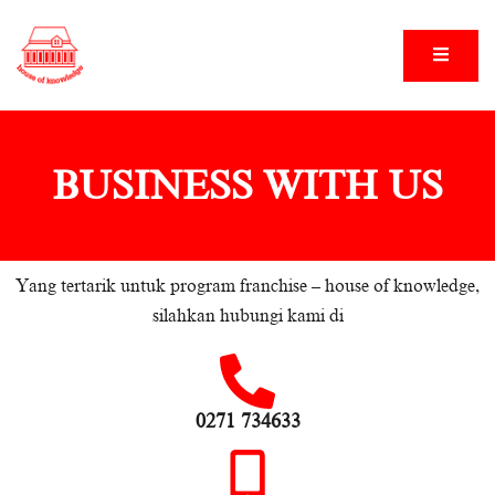
House of Knowledge
House of Knowledge
BUSINESS WITH US
Yang tertarik untuk program franchise – house of knowledge,
silahkan hubungi kami di
0271 734633