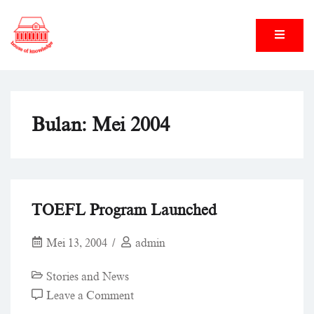
Skip
to
content
House of Knowledge
House of Knowledge
Bulan:
Mei 2004
TOEFL Program Launched
Mei 13, 2004
admin
Stories and News
on
Leave a Comment