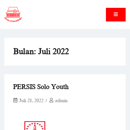
Skip
to
content
House of Knowledge
House of Knowledge
Bulan:
Juli 2022
PERSIS Solo Youth
Juli 28, 2022
admin