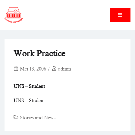
Skip
to
content
House of Knowledge
House of Knowledge
Work Practice
Mei 13, 2006
admin
UNS – Student
UNS – Student
Stories and News